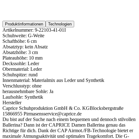
Produktinformationen
Technologien
Artikelnummer:
9-22103-41-01I
Schuhweite:
G-Weite
Schafthöhe:
6 cm
Absatztyp:
kein Absatz
Absatzhöhe:
3 cm
Plateauhöhe:
10 mm
Deckssohle:
Leder
Obermaterial:
Leder
Schuhspitze:
rund
Innenmaterial:
Materialmix aus Leder und Synthetik
Verschlusstyp:
ohne
herausnehmbare Sohle:
Ja
Laufsohle:
Synthetik
Hersteller
Caprice Schuhproduktion GmbH & Co. KG
Blocksbergstraße
158
66955 Pirmasens
service@caprice.de
Du bist auf der Suche nach einem bequemen und dennoch stilvollen
Ballerina? Dann ist der CAPRICE Damen Ballerina genau das
Richtige für dich. Dank der CAP Airmot./FB-Technologie bietet er
maximale Atmungsaktivität und optimalen Tragekomfort. Die G-