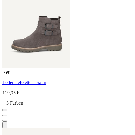
Neu
Lederstiefelette - braun
119,95 €
+ 3 Farben