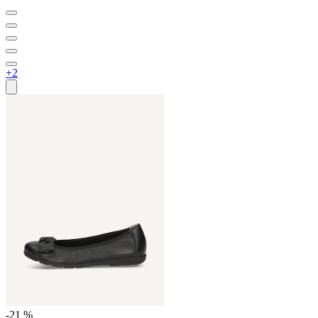
+2
-21 %