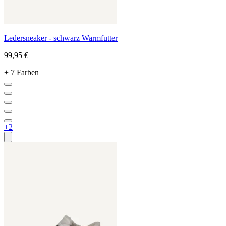
Ledersneaker - schwarz Warmfutter
99,95 €
+ 7 Farben
+2