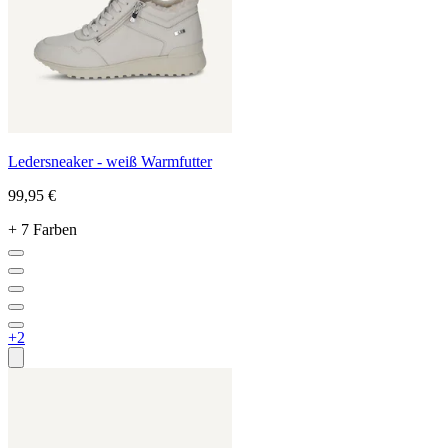
Ledersneaker - weiß Warmfutter
99,95 €
+ 7 Farben
+2