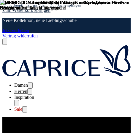
Zum Hauptinhalt springen
Zur Suche springen
Zum Warenkorb springen
Neue Kollektion, neue Lieblingsschuhe -
Jetzt verlieben
Vertrag widerrufen
Damen
Herren
Inspiration
Sale