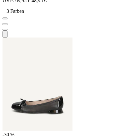
UVP:
69,95 €
48,95 €
+ 3 Farben
-30 %