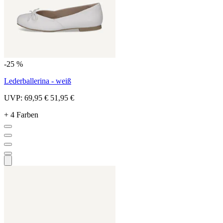
-25 %
Lederballerina - weiß
UVP:
69,95 €
51,95 €
+ 4 Farben