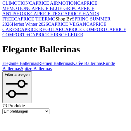
CLIMOTION
CAPRICE AIRMOTION
CAPRICE
MEMOTION
CAPRICE BLUE GRIP
CAPRICE
ANTISHOKK
CAPRICE TEX
CAPRICE HANDS
FREE
CAPRICE THERMO
Shop By
SPRING SUMMER
2026
Herbst Winter 2026
CAPRICE VEGAN
CAPRICE
CARES
CAPRICE REGULAR
CAPRICE COMFORT
CAPRICE
COMFORT +
CAPRICE HIRSCHLEDER
Elegante Ballerinas
Elegante Ballerinas
Riemen Ballerinas
Karèe Ballerinas
Runde
Ballerinas
Spitze Ballerinas
Filter anzeigen
73 Produkte