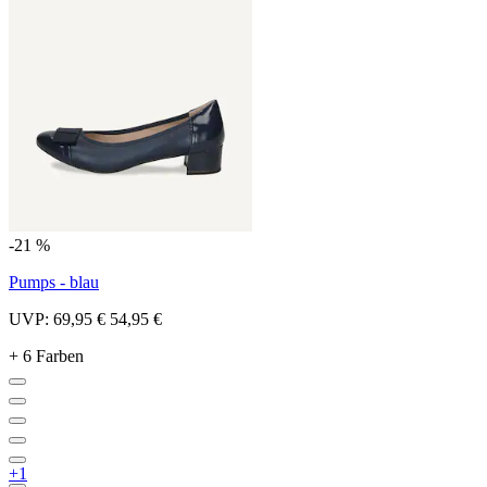
-21 %
Pumps - blau
UVP:
69,95 €
54,95 €
+ 6 Farben
+1