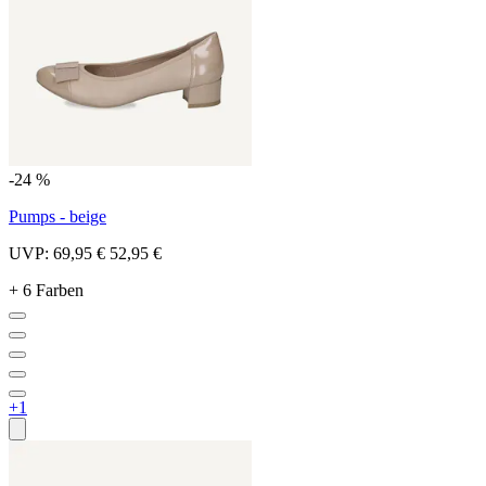
-24 %
Pumps - beige
UVP:
69,95 €
52,95 €
+ 6 Farben
+1