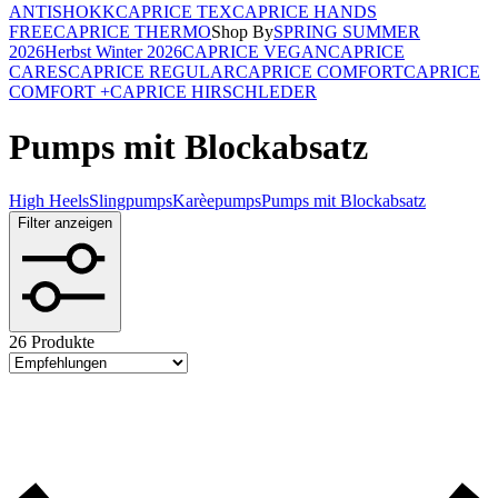
ANTISHOKK
CAPRICE TEX
CAPRICE HANDS
FREE
CAPRICE THERMO
Shop By
SPRING SUMMER
2026
Herbst Winter 2026
CAPRICE VEGAN
CAPRICE
CARES
CAPRICE REGULAR
CAPRICE COMFORT
CAPRICE
COMFORT +
CAPRICE HIRSCHLEDER
Pumps mit Blockabsatz
High Heels
Slingpumps
Karèepumps
Pumps mit Blockabsatz
Filter anzeigen
26 Produkte