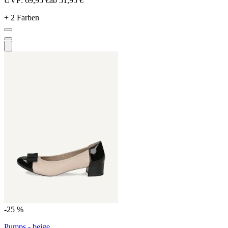
UVP:
69,95 €
ab
51,95 €
+ 2 Farben
-25 %
Pumps - beige