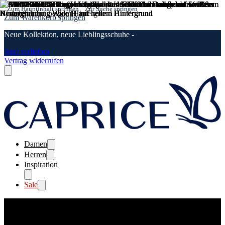
Zum Hauptinhalt springen
Zur Suche springen
Zum Warenkorb springen
Neue Kollektion, neue Lieblingsschuhe -
Jetzt verlieben
Vertrag widerrufen
Damen
Herren
Inspiration
Sale