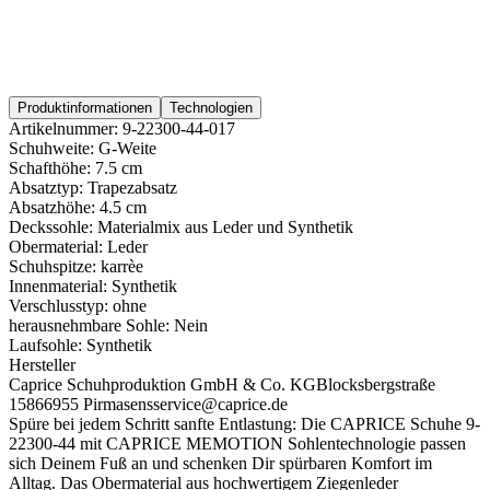
Produktinformationen
Technologien
Artikelnummer:
9-22300-44-017
Schuhweite:
G-Weite
Schafthöhe:
7.5 cm
Absatztyp:
Trapezabsatz
Absatzhöhe:
4.5 cm
Deckssohle:
Materialmix aus Leder und Synthetik
Obermaterial:
Leder
Schuhspitze:
karrèe
Innenmaterial:
Synthetik
Verschlusstyp:
ohne
herausnehmbare Sohle:
Nein
Laufsohle:
Synthetik
Hersteller
Caprice Schuhproduktion GmbH & Co. KG
Blocksbergstraße
158
66955 Pirmasens
service@caprice.de
Spüre bei jedem Schritt sanfte Entlastung: Die CAPRICE Schuhe 9-
22300-44 mit CAPRICE MEMOTION Sohlentechnologie passen
sich Deinem Fuß an und schenken Dir spürbaren Komfort im
Alltag. Das Obermaterial aus hochwertigem Ziegenleder