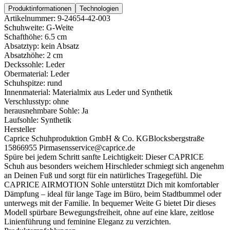
Produktinformationen
Technologien
Artikelnummer:
9-24654-42-003
Schuhweite:
G-Weite
Schafthöhe:
6.5 cm
Absatztyp:
kein Absatz
Absatzhöhe:
2 cm
Deckssohle:
Leder
Obermaterial:
Leder
Schuhspitze:
rund
Innenmaterial:
Materialmix aus Leder und Synthetik
Verschlusstyp:
ohne
herausnehmbare Sohle:
Ja
Laufsohle:
Synthetik
Hersteller
Caprice Schuhproduktion GmbH & Co. KG
Blocksbergstraße
158
66955 Pirmasens
service@caprice.de
Spüre bei jedem Schritt sanfte Leichtigkeit: Dieser CAPRICE
Schuh aus besonders weichem Hirschleder schmiegt sich angenehm
an Deinen Fuß und sorgt für ein natürliches Tragegefühl. Die
CAPRICE AIRMOTION Sohle unterstützt Dich mit komfortabler
Dämpfung – ideal für lange Tage im Büro, beim Stadtbummel oder
unterwegs mit der Familie. In bequemer Weite G bietet Dir dieses
Modell spürbare Bewegungsfreiheit, ohne auf eine klare, zeitlose
Linienführung und feminine Eleganz zu verzichten.