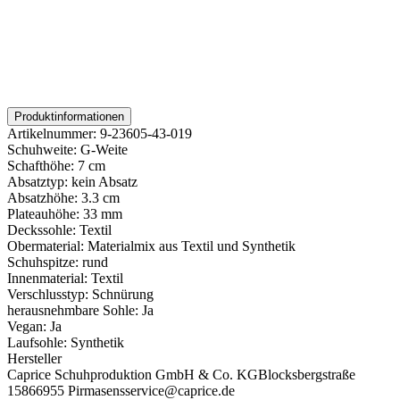
Produktinformationen
Artikelnummer:
9-23605-43-019
Schuhweite:
G-Weite
Schafthöhe:
7 cm
Absatztyp:
kein Absatz
Absatzhöhe:
3.3 cm
Plateauhöhe:
33 mm
Deckssohle:
Textil
Obermaterial:
Materialmix aus Textil und Synthetik
Schuhspitze:
rund
Innenmaterial:
Textil
Verschlusstyp:
Schnürung
herausnehmbare Sohle:
Ja
Vegan:
Ja
Laufsohle:
Synthetik
Hersteller
Caprice Schuhproduktion GmbH & Co. KG
Blocksbergstraße
158
66955 Pirmasens
service@caprice.de