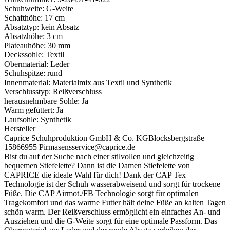
Schuhweite:
G-Weite
Schafthöhe:
17 cm
Absatztyp:
kein Absatz
Absatzhöhe:
3 cm
Plateauhöhe:
30 mm
Deckssohle:
Textil
Obermaterial:
Leder
Schuhspitze:
rund
Innenmaterial:
Materialmix aus Textil und Synthetik
Verschlusstyp:
Reißverschluss
herausnehmbare Sohle:
Ja
Warm gefüttert:
Ja
Laufsohle:
Synthetik
Hersteller
Caprice Schuhproduktion GmbH & Co. KG
Blocksbergstraße
158
66955 Pirmasens
service@caprice.de
Bist du auf der Suche nach einer stilvollen und gleichzeitig
bequemen Stiefelette? Dann ist die Damen Stiefelette von
CAPRICE die ideale Wahl für dich! Dank der CAP Tex
Technologie ist der Schuh wasserabweisend und sorgt für trockene
Füße. Die CAP Airmot./FB Technologie sorgt für optimalen
Tragekomfort und das warme Futter hält deine Füße an kalten Tagen
schön warm. Der Reißverschluss ermöglicht ein einfaches An- und
Ausziehen und die G-Weite sorgt für eine optimale Passform. Das