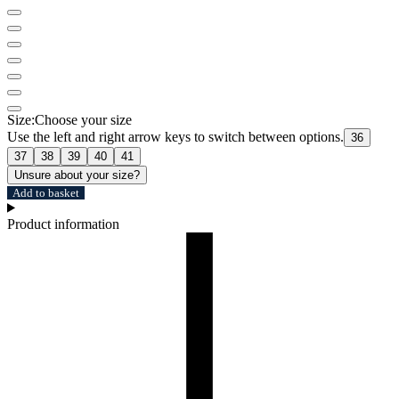
Size:
Choose your size
Use the left and right arrow keys to switch between options.
36
37
38
39
40
41
Unsure about your size?
Add to basket
Product information