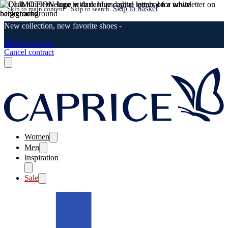
Skip to basket
Skip to main content
Skip to search
New collection, new favorite shoes -
fall in love now
Cancel contract
Women
Men
Inspiration
Sale