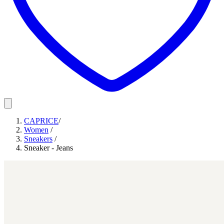
CAPRICE
/
Women
/
Sneakers
/
Sneaker - Jeans