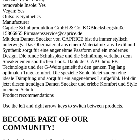
removable Insole:
Yes
Vegan:
Yes
Outsole:
Synthetics
Manufacturer
Caprice Schuhproduktion GmbH & Co. KG
Blocksbergstraße
158
66955 Pirmasens
service@caprice.de
Mit dem Damen Sneaker von CAPRICE bist du immer stylisch
unterwegs. Das Obermaterial aus einem Materialmix aus Textil und
Synthetik sorgt für eine angenehme Passform und ein modernes
Design. Die runde Schuhspitze und die Schnürung verleihen dem
Sneaker einen sportlichen Look. Dank der CAP Climo FB
Technologie und der G-Weite genießt du den ganzen Tag lang
optimalen Tragekomfort. Die spezielle Sohle bietet zudem eine
ideale Dämpfung und sorgt für ein angenehmes Laufgefühl. Hol dir
jetzt diesen trendigen Damen Sneaker und erlebe Komfort und Style
in einem Schuh!
Product recommendations
Use the left and right arrow keys to switch between products.
BECOME PART OF OUR
COMMUNITY!