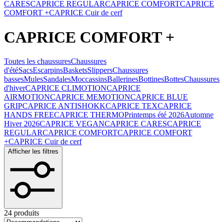
CARES
CAPRICE REGULAR
CAPRICE COMFORT
CAPRICE
COMFORT +
CAPRICE Cuir de cerf
CAPRICE COMFORT +
Toutes les chaussures
Chaussures
d'été
Sacs
Escarpins
Baskets
Slippers
Chaussures
basses
Mules
Sandales
Moccassins
Ballerines
Bottines
Bottes
Chaussures
d'hiver
CAPRICE CLIMOTION
CAPRICE
AIRMOTION
CAPRICE MEMOTION
CAPRICE BLUE
GRIP
CAPRICE ANTISHOKK
CAPRICE TEX
CAPRICE
HANDS FREE
CAPRICE THERMO
Printemps été 2026
Automne
Hiver 2026
CAPRICE VEGAN
CAPRICE CARES
CAPRICE
REGULAR
CAPRICE COMFORT
CAPRICE COMFORT
+
CAPRICE Cuir de cerf
Afficher les filtres
24 produits