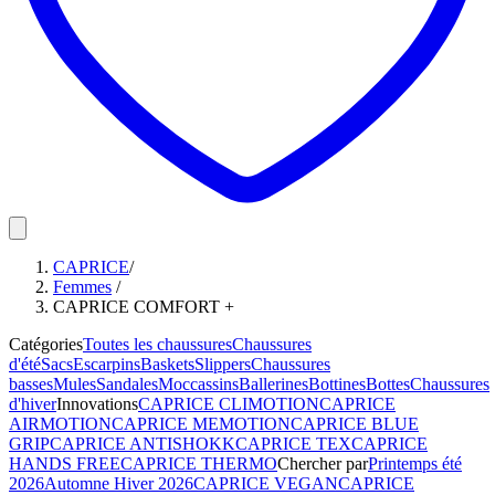
CAPRICE
/
Femmes
/
CAPRICE COMFORT +
Catégories
Toutes les chaussures
Chaussures
d'été
Sacs
Escarpins
Baskets
Slippers
Chaussures
basses
Mules
Sandales
Moccassins
Ballerines
Bottines
Bottes
Chaussures
d'hiver
Innovations
CAPRICE CLIMOTION
CAPRICE
AIRMOTION
CAPRICE MEMOTION
CAPRICE BLUE
GRIP
CAPRICE ANTISHOKK
CAPRICE TEX
CAPRICE
HANDS FREE
CAPRICE THERMO
Chercher par
Printemps été
2026
Automne Hiver 2026
CAPRICE VEGAN
CAPRICE