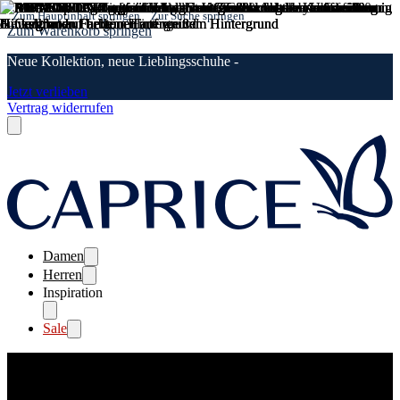
Zum Hauptinhalt springen
Zur Suche springen
Zum Warenkorb springen
Neue Kollektion, neue Lieblingsschuhe -
Jetzt verlieben
Vertrag widerrufen
Damen
Herren
Inspiration
Sale