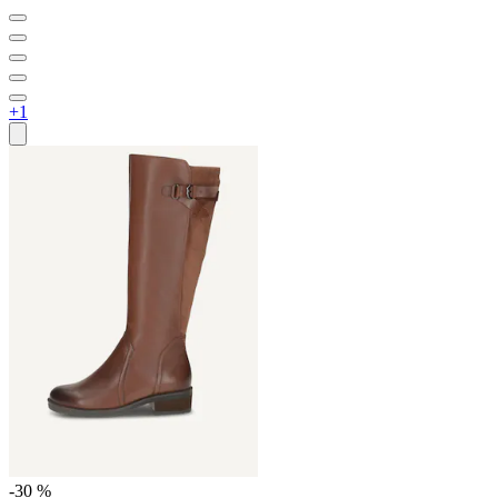
+1
-30 %