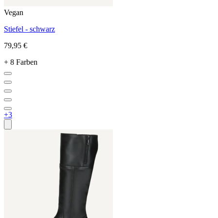
Vegan
Stiefel - schwarz
79,95 €
+ 8 Farben
+3