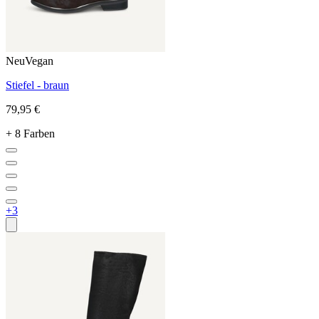
Neu
Vegan
Stiefel - braun
79,95 €
+ 8 Farben
+3