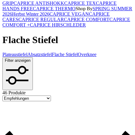
GRIP
CAPRICE ANTISHOKK
CAPRICE TEX
CAPRICE
HANDS FREE
CAPRICE THERMO
Shop By
SPRING SUMMER
2026
Herbst Winter 2026
CAPRICE VEGAN
CAPRICE
CARES
CAPRICE REGULAR
CAPRICE COMFORT
CAPRICE
COMFORT +
CAPRICE HIRSCHLEDER
Flache Stiefel
Plateaustiefel
Absatzstiefel
Flache Stiefel
Overknee
Filter anzeigen
46 Produkte