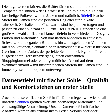
Die Tage werden kürzer, die Blätter färben sich bunt und die
Temperaturen sinken – der Herbst ist da und mit ihm die Zeit für
kuschelige Pullover, warme Jacken und natürlich:
Stiefel
! Flache
Stiefel für Damen sind die perfekten Begleiter für die kalte
Jahreszeit. Sie halten die Füße warm, sind bequem zu tragen und
passen zu einer Vielzahl an Outfits. Bei CAPRICE finden Sie eine
große Auswahl an flachen Damenstiefeln in verschiedenen Designs,
Farben und Materialien. Von klassischen Modellen in zeitlosem
Schwarz oder elegantem Braun bis hin zu ausgefallenen Varianten
mit Applikationen, Schnallen oder Reißverschluss – hier ist für jeden
Geschmack und Anlass der perfekte Schuh dabei. Egal ob für einen
ausgedehnten Herbstspaziergang, einen entspannten
Shoppingbummel oder einen gemütlichen Abend auf dem
Weihnachtsmarkt – mit unseren flachen Stiefeln für Damen sind Sie
immer stylisch und bequem unterwegs.
Damenstiefel mit flacher Sohle – Qualität
und Komfort stehen an erster Stelle
Auch bei unseren flachen Stiefeln für Damen legen wir wie bei all
unseren
Schuhen
größten Wert auf hochwertige Materialien und
eine sorgfältige Verarbeitung. Unsere Damenstiefel mit flachen
Absätzen werden aus erstklassigem Leder, Veloursleder oder