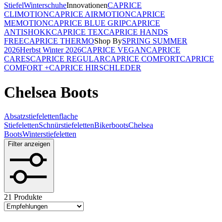
Stiefel
Winterschuhe
Innovationen
CAPRICE
CLIMOTION
CAPRICE AIRMOTION
CAPRICE
MEMOTION
CAPRICE BLUE GRIP
CAPRICE
ANTISHOKK
CAPRICE TEX
CAPRICE HANDS
FREE
CAPRICE THERMO
Shop By
SPRING SUMMER
2026
Herbst Winter 2026
CAPRICE VEGAN
CAPRICE
CARES
CAPRICE REGULAR
CAPRICE COMFORT
CAPRICE
COMFORT +
CAPRICE HIRSCHLEDER
Chelsea Boots
Absatzstiefeletten
flache
Stiefeletten
Schnürstiefeletten
Bikerboots
Chelsea
Boots
Winterstiefeletten
Filter anzeigen
21 Produkte