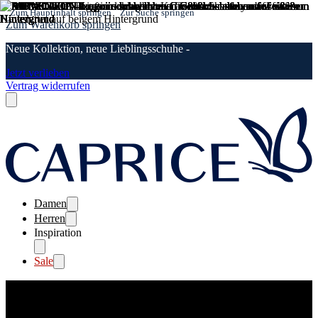
Zum Hauptinhalt springen
Zur Suche springen
Zum Warenkorb springen
Neue Kollektion, neue Lieblingsschuhe -
Jetzt verlieben
Vertrag widerrufen
Damen
Herren
Inspiration
Sale