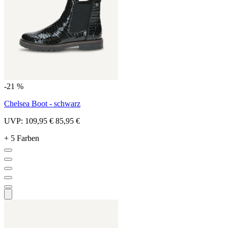
-21 %
Chelsea Boot - schwarz
UVP:
109,95 €
85,95 €
+ 5 Farben