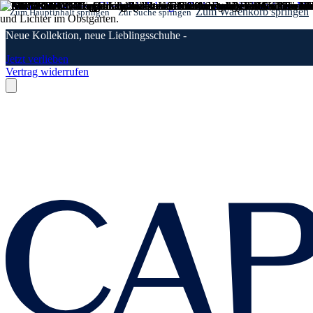
Zum Warenkorb springen
Zum Hauptinhalt springen
Zur Suche springen
Neue Kollektion, neue Lieblingsschuhe -
Jetzt verlieben
Vertrag widerrufen