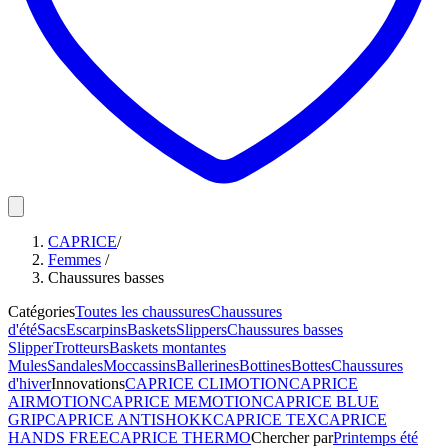
CAPRICE
/
Femmes
/
Chaussures basses
Catégories
Toutes les chaussures
Chaussures
d'été
Sacs
Escarpins
Baskets
Slippers
Chaussures basses
Slipper
Trotteurs
Baskets montantes
Mules
Sandales
Moccassins
Ballerines
Bottines
Bottes
Chaussures
d'hiver
Innovations
CAPRICE CLIMOTION
CAPRICE
AIRMOTION
CAPRICE MEMOTION
CAPRICE BLUE
GRIP
CAPRICE ANTISHOKK
CAPRICE TEX
CAPRICE
HANDS FREE
CAPRICE THERMO
Chercher par
Printemps été