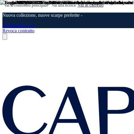
Vai al carrello
Vai al contenuto principale
Vai alla ricerca
Nuova collezione, nuove scarpe preferite -
innamoratevi ora
Revoca contratto