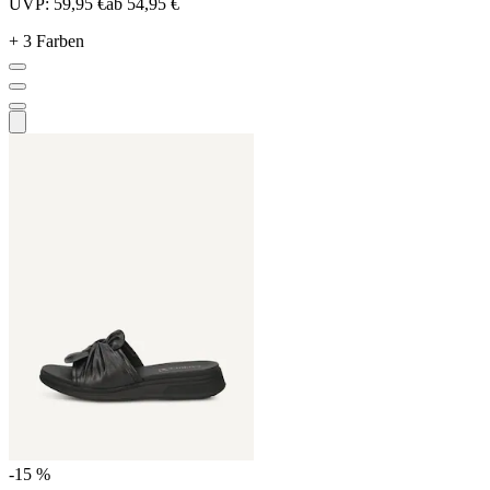
UVP:
59,95 €
ab
54,95 €
+ 3 Farben
-15 %