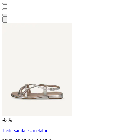
-8 %
Ledersandale - metallic