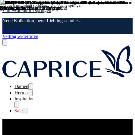
Zum Hauptinhalt springen
Zur Suche springen
Zum Warenkorb springen
Neue Kollektion, neue Lieblingsschuhe -
Jetzt verlieben
Vertrag widerrufen
Damen
Herren
Inspiration
Sale