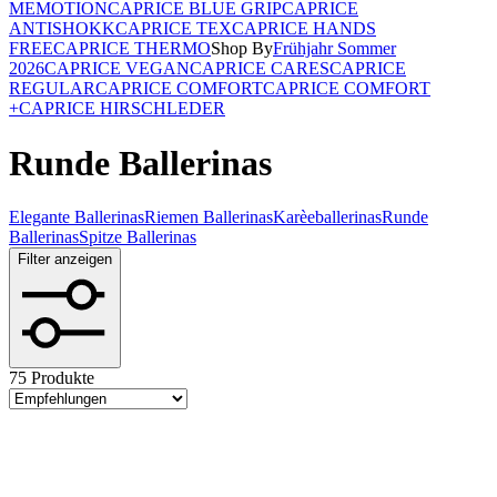
MEMOTION
CAPRICE BLUE GRIP
CAPRICE
ANTISHOKK
CAPRICE TEX
CAPRICE HANDS
FREE
CAPRICE THERMO
Shop By
Frühjahr Sommer
2026
CAPRICE VEGAN
CAPRICE CARES
CAPRICE
REGULAR
CAPRICE COMFORT
CAPRICE COMFORT
+
CAPRICE HIRSCHLEDER
Runde Ballerinas
Elegante Ballerinas
Riemen Ballerinas
Karèeballerinas
Runde
Ballerinas
Spitze Ballerinas
Filter anzeigen
75 Produkte