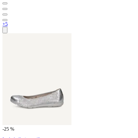
+5
-25 %