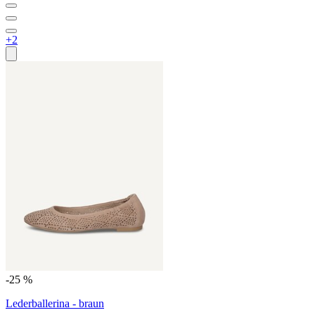
+2
-25 %
Lederballerina - braun