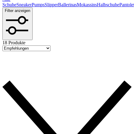
Schuhe
Sneaker
Pumps
Slipper
Ballerinas
Mokassins
Halbschuhe
Pantole
Filter anzeigen
18 Produkte