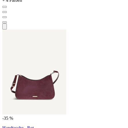
+ 4 Farben
-35 %
Handtasche - Rot