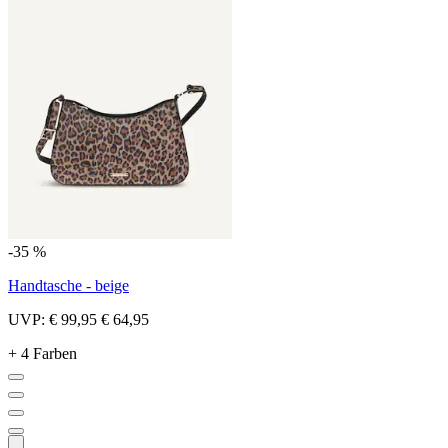
-35 %
Handtasche - beige
UVP:
€ 99,95
€ 64,95
+ 4 Farben