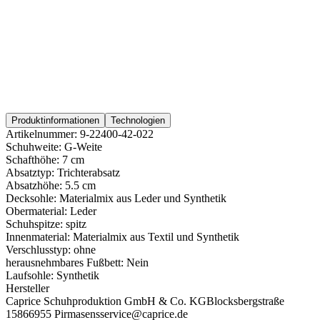
Produktinformationen
Technologien
Artikelnummer:
9-22400-42-022
Schuhweite:
G-Weite
Schafthöhe:
7 cm
Absatztyp:
Trichterabsatz
Absatzhöhe:
5.5 cm
Decksohle:
Materialmix aus Leder und Synthetik
Obermaterial:
Leder
Schuhspitze:
spitz
Innenmaterial:
Materialmix aus Textil und Synthetik
Verschlusstyp:
ohne
herausnehmbares Fußbett:
Nein
Laufsohle:
Synthetik
Hersteller
Caprice Schuhproduktion GmbH & Co. KG
Blocksbergstraße
158
66955 Pirmasens
service@caprice.de