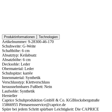
Produktinformationen
Technologien
Artikelnummer:
9-28300-46-170
Schuhweite:
G-Weite
Schafthöhe:
6 cm
Absatztyp:
Keilabsatz
Absatzhöhe:
6 cm
Decksohle:
Leder
Obermaterial:
Leder
Schuhspitze:
karrèe
Innenmaterial:
Synthetik
Verschlusstyp:
Klettverschluss
herausnehmbares Fußbett:
Nein
Laufsohle:
Synthetik
Hersteller
Caprice Schuhproduktion GmbH & Co. KG
Blocksbergstraße
158
66955 Pirmasens
service@caprice.de
Spüre bei jedem Schritt spürbare Leichtigkeit: Die CAPRICE