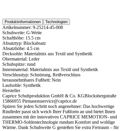
Produktinformationen
Technologien
Artikelnummer:
9-25214-45-008
Schuhweite:
G-Weite
Schafthöhe:
15.5 cm
Absatztyp:
Blockabsatz
Absatzhöhe:
4.5 cm
Decksohle:
Materialmix aus Textil und Synthetik
Obermaterial:
Leder
Schuhspitze:
rund
Innenmaterial:
Materialmix aus Textil und Synthetik
Verschlusstyp:
Schnürung, Reißverschluss
herausnehmbares Fußbett:
Nein
Laufsohle:
Synthetik
Hersteller
Caprice Schuhproduktion GmbH & Co. KG
Blocksbergstraße
158
66955 Pirmasens
service@caprice.de
Spüren Sie jeden Schritt noch angenehmer: Das hochwertige
Rindleder passt sich weich Ihrer Fußform an und bietet Ihnen
zusammen mit der innovativen CAPRICE MEMOTION- und
THERMO-Sohlentechnologie rundum Komfort und wohlige
Wärme. Dank Schuhweite G genießen Sie extra Freiraum – für