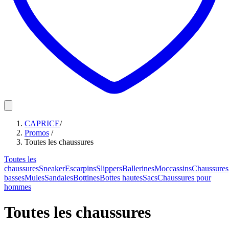
CAPRICE
/
Promos
/
Toutes les chaussures
Toutes les
chaussures
Sneaker
Escarpins
Slippers
Ballerines
Moccassins
Chaussures
basses
Mules
Sandales
Bottines
Bottes hautes
Sacs
Chaussures pour
hommes
Toutes les chaussures