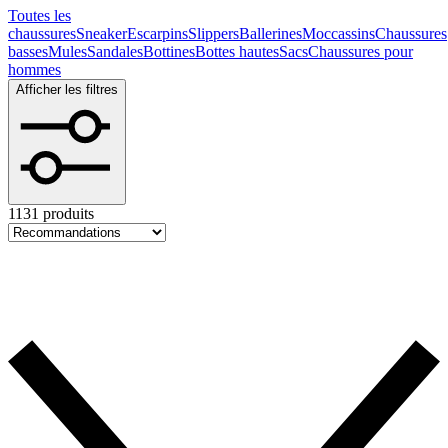
Toutes les
chaussures
Sneaker
Escarpins
Slippers
Ballerines
Moccassins
Chaussures
basses
Mules
Sandales
Bottines
Bottes hautes
Sacs
Chaussures pour
hommes
Afficher les filtres
1131 produits