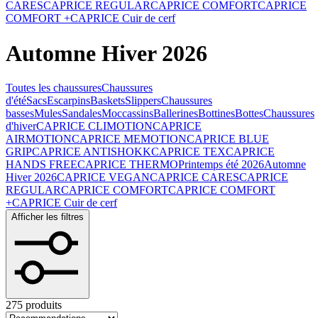
CARES
CAPRICE REGULAR
CAPRICE COMFORT
CAPRICE
COMFORT +
CAPRICE Cuir de cerf
Automne Hiver 2026
Toutes les chaussures
Chaussures
d'été
Sacs
Escarpins
Baskets
Slippers
Chaussures
basses
Mules
Sandales
Moccassins
Ballerines
Bottines
Bottes
Chaussures
d'hiver
CAPRICE CLIMOTION
CAPRICE
AIRMOTION
CAPRICE MEMOTION
CAPRICE BLUE
GRIP
CAPRICE ANTISHOKK
CAPRICE TEX
CAPRICE
HANDS FREE
CAPRICE THERMO
Printemps été 2026
Automne
Hiver 2026
CAPRICE VEGAN
CAPRICE CARES
CAPRICE
REGULAR
CAPRICE COMFORT
CAPRICE COMFORT
+
CAPRICE Cuir de cerf
Afficher les filtres
275 produits