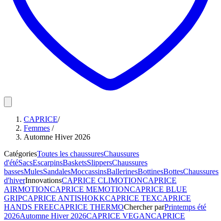
CAPRICE
/
Femmes
/
Automne Hiver 2026
Catégories
Toutes les chaussures
Chaussures
d'été
Sacs
Escarpins
Baskets
Slippers
Chaussures
basses
Mules
Sandales
Moccassins
Ballerines
Bottines
Bottes
Chaussures
d'hiver
Innovations
CAPRICE CLIMOTION
CAPRICE
AIRMOTION
CAPRICE MEMOTION
CAPRICE BLUE
GRIP
CAPRICE ANTISHOKK
CAPRICE TEX
CAPRICE
HANDS FREE
CAPRICE THERMO
Chercher par
Printemps été
2026
Automne Hiver 2026
CAPRICE VEGAN
CAPRICE