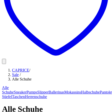
CAPRICE
/
Sale
/
Alle Schuhe
Alle
Schuhe
Sneaker
Pumps
Slipper
Ballerinas
Mokassins
Halbschuhe
Pantole
Stiefel
Taschen
Herrenschuhe
Alle Schuhe