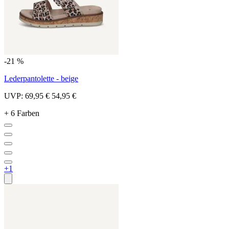
-21 %
Lederpantolette - beige
UVP:
69,95 €
54,95 €
+ 6 Farben
+1