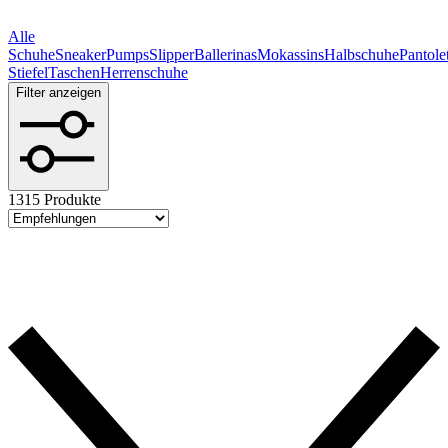
Alle
Schuhe
Sneaker
Pumps
Slipper
Ballerinas
Mokassins
Halbschuhe
Pantole
Stiefel
Taschen
Herrenschuhe
Filter anzeigen
1315 Produkte