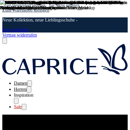
Zum Hauptinhalt springen
Zur Suche springen
Zum Warenkorb springen
Neue Kollektion, neue Lieblingsschuhe -
Jetzt verlieben
Vertrag widerrufen
Damen
Herren
Inspiration
Sale