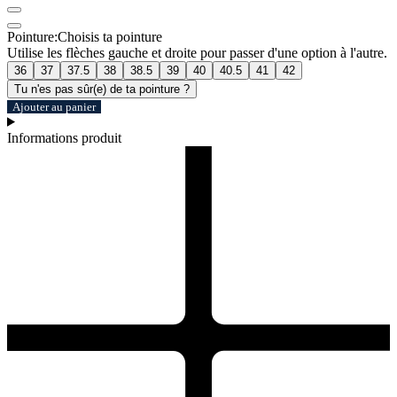
Pointure:
Choisis ta pointure
Utilise les flèches gauche et droite pour passer d'une option à l'autre.
36
37
37.5
38
38.5
39
40
40.5
41
42
Tu n'es pas sûr(e) de ta pointure ?
Ajouter au panier
Informations produit