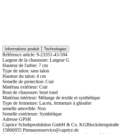
Informations produit
Technologies
Référence article:
9-23351-43-594
Largeur de la chaussure:
Largeur G
Hauteur de l'arbre:
7 cm
Type de talon:
sans talon
Hauteur du talon:
4 cm
Semelle de protection:
Cuir
Matériau extérieur:
Cuir
Bout de chaussure:
bout rond
Matériau intérieur:
Mélange de textile et synthétique
Type de fermeture:
Lacets, fermeture à glissière
semelle amovible:
Non
Semelle extérieure:
Synthétique
Adresse GPSR
Caprice Schuhproduktion GmbH & Co. KG
Blocksbergstraße
158
66955 Pirmasens
service@caprice.de