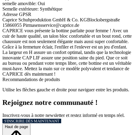
semelle amovible:
Oui
Semelle extérieure:
Synthétique
Adresse GPSR
Caprice Schuhproduktion GmbH & Co. KG
Blocksbergstraße
158
66955 Pirmasens
service@caprice.de
CAPRICE vous présente la bottine parfaite pour femme ! Avec un
cuir de haute qualité, un talon bloc confortable et un bout rond, cette
chaussure est non seulement élégante mais aussi super confortable.
Grâce à la fermeture éclair, l'enfiler et l'enlever est un jeu d'enfant.
La largeur en H assure un confort optimal, tandis que la technologie
innovante CAP LIF assure une position saine du pied. Que ce soit
au bureau ou pendant votre temps libre, cette bottine est un véritable
must-have. Mettez la main sur ce modèle polyvalent et tendance de
CAPRICE dès maintenant !
Recommandations de produits
Utilise les flèches gauche et droite pour naviguer entre les produits.
Rejoignez notre communauté !
Inscrivez-vous à notre newsletter et restez informé en temps réel.
S'INSCRIRE DÈS MAINTENANT
Haut de page