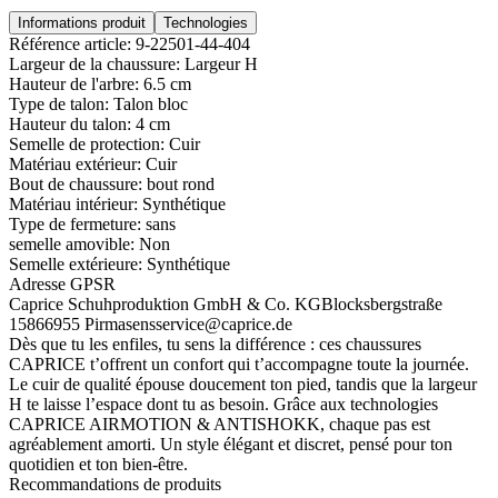
Informations produit
Technologies
Référence article:
9-22501-44-404
Largeur de la chaussure:
Largeur H
Hauteur de l'arbre:
6.5 cm
Type de talon:
Talon bloc
Hauteur du talon:
4 cm
Semelle de protection:
Cuir
Matériau extérieur:
Cuir
Bout de chaussure:
bout rond
Matériau intérieur:
Synthétique
Type de fermeture:
sans
semelle amovible:
Non
Semelle extérieure:
Synthétique
Adresse GPSR
Caprice Schuhproduktion GmbH & Co. KG
Blocksbergstraße
158
66955 Pirmasens
service@caprice.de
Dès que tu les enfiles, tu sens la différence : ces chaussures
CAPRICE t’offrent un confort qui t’accompagne toute la journée.
Le cuir de qualité épouse doucement ton pied, tandis que la largeur
H te laisse l’espace dont tu as besoin. Grâce aux technologies
CAPRICE AIRMOTION & ANTISHOKK, chaque pas est
agréablement amorti. Un style élégant et discret, pensé pour ton
quotidien et ton bien-être.
Recommandations de produits