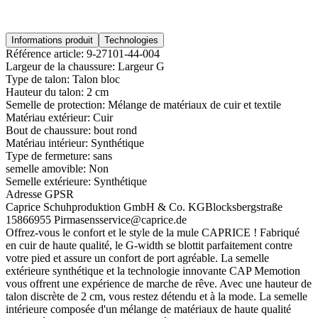
Informations produit
Technologies
Référence article:
9-27101-44-004
Largeur de la chaussure:
Largeur G
Type de talon:
Talon bloc
Hauteur du talon:
2 cm
Semelle de protection:
Mélange de matériaux de cuir et textile
Matériau extérieur:
Cuir
Bout de chaussure:
bout rond
Matériau intérieur:
Synthétique
Type de fermeture:
sans
semelle amovible:
Non
Semelle extérieure:
Synthétique
Adresse GPSR
Caprice Schuhproduktion GmbH & Co. KG
Blocksbergstraße
158
66955 Pirmasens
service@caprice.de
Offrez-vous le confort et le style de la mule CAPRICE ! Fabriqué
en cuir de haute qualité, le G-width se blottit parfaitement contre
votre pied et assure un confort de port agréable. La semelle
extérieure synthétique et la technologie innovante CAP Memotion
vous offrent une expérience de marche de rêve. Avec une hauteur de
talon discrète de 2 cm, vous restez détendu et à la mode. La semelle
intérieure composée d'un mélange de matériaux de haute qualité