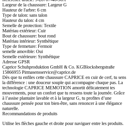
Largeur de la chaussure:
Largeur G
Hauteur de l'arbre:
6 cm
Type de talon:
sans talon
Hauteur du talon:
4 cm
Semelle de protection:
Textile
Matériau extérieur:
Cuir
Bout de chaussure:
bout rond
Matériau intérieur:
Synthétique
Type de fermeture:
Fermoir
semelle amovible:
Oui
Semelle extérieure:
Synthétique
Adresse GPSR
Caprice Schuhproduktion GmbH & Co. KG
Blocksbergstraße
158
66955 Pirmasens
service@caprice.de
Dès que tu enfiles cette chaussure CAPRICE en cuir de cerf, tu sens
la différence : une douceur souple qui accompagne chaque pas. La
technologie CAPRICE MEMOTION amortit délicatement tes
mouvements, pour un confort que tu ressens toute la journée. Grâce
à l’assise plantaire lavable et à la largeur G, tu profites d’une
chaussure pensée pour ton bien-être, sans renoncer à une élégance
naturelle.
Recommandations de produits
Utilise les flèches gauche et droite pour naviguer entre les produits.