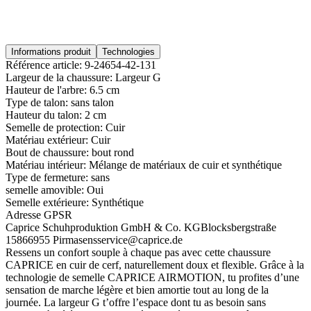
Informations produit
Technologies
Référence article:
9-24654-42-131
Largeur de la chaussure:
Largeur G
Hauteur de l'arbre:
6.5 cm
Type de talon:
sans talon
Hauteur du talon:
2 cm
Semelle de protection:
Cuir
Matériau extérieur:
Cuir
Bout de chaussure:
bout rond
Matériau intérieur:
Mélange de matériaux de cuir et synthétique
Type de fermeture:
sans
semelle amovible:
Oui
Semelle extérieure:
Synthétique
Adresse GPSR
Caprice Schuhproduktion GmbH & Co. KG
Blocksbergstraße
158
66955 Pirmasens
service@caprice.de
Ressens un confort souple à chaque pas avec cette chaussure
CAPRICE en cuir de cerf, naturellement doux et flexible. Grâce à la
technologie de semelle CAPRICE AIRMOTION, tu profites d’une
sensation de marche légère et bien amortie tout au long de la
journée. La largeur G t’offre l’espace dont tu as besoin sans