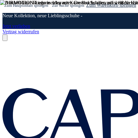
Zum Warenkorb springen
Zum Hauptinhalt springen
Zur Suche springen
Neue Kollektion, neue Lieblingsschuhe -
Jetzt verlieben
Vertrag widerrufen