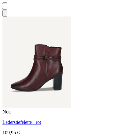
Neu
Lederstiefelette - rot
109,95 €