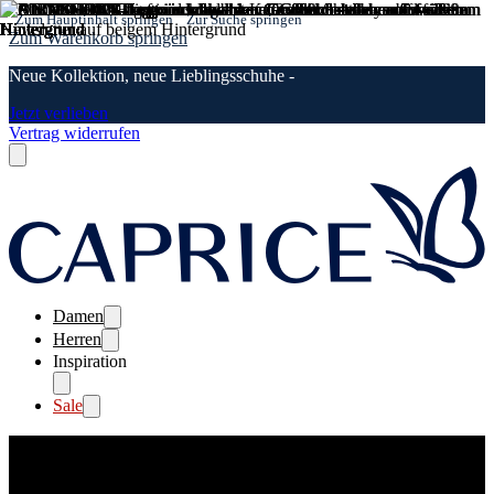
Zum Hauptinhalt springen
Zur Suche springen
Zum Warenkorb springen
Neue Kollektion, neue Lieblingsschuhe -
Jetzt verlieben
Vertrag widerrufen
Damen
Herren
Inspiration
Sale