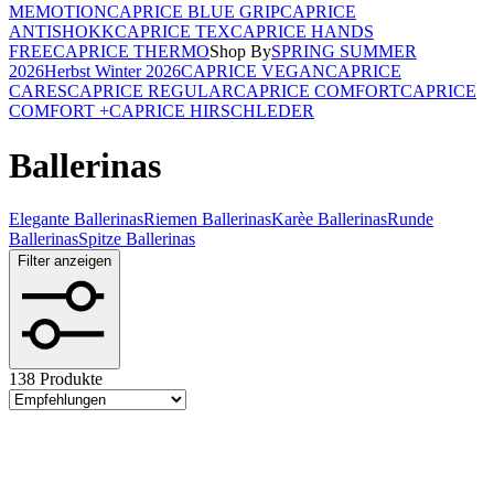
MEMOTION
CAPRICE BLUE GRIP
CAPRICE
ANTISHOKK
CAPRICE TEX
CAPRICE HANDS
FREE
CAPRICE THERMO
Shop By
SPRING SUMMER
2026
Herbst Winter 2026
CAPRICE VEGAN
CAPRICE
CARES
CAPRICE REGULAR
CAPRICE COMFORT
CAPRICE
COMFORT +
CAPRICE HIRSCHLEDER
Ballerinas
Elegante Ballerinas
Riemen Ballerinas
Karèe Ballerinas
Runde
Ballerinas
Spitze Ballerinas
Filter anzeigen
138 Produkte