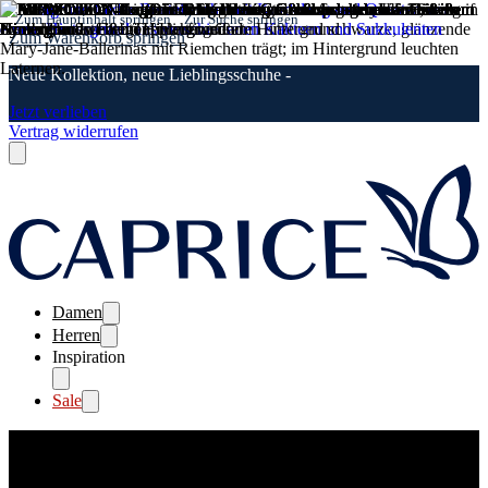
Zum Hauptinhalt springen
Zur Suche springen
Zum Warenkorb springen
Neue Kollektion, neue Lieblingsschuhe -
Jetzt verlieben
Vertrag widerrufen
Damen
Herren
Inspiration
Sale