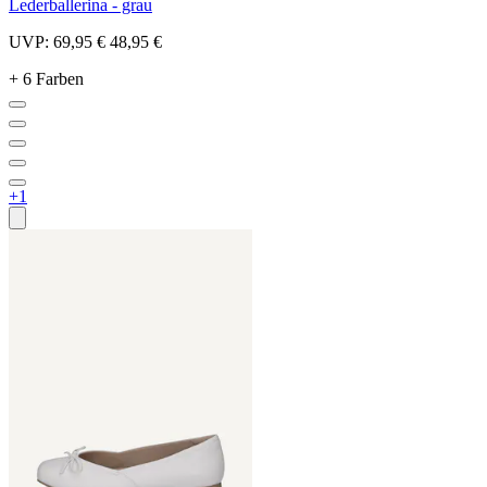
Lederballerina - grau
UVP:
69,95 €
48,95 €
+ 6 Farben
+1