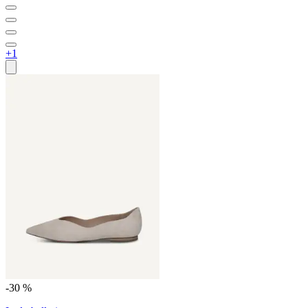
+1
-30 %