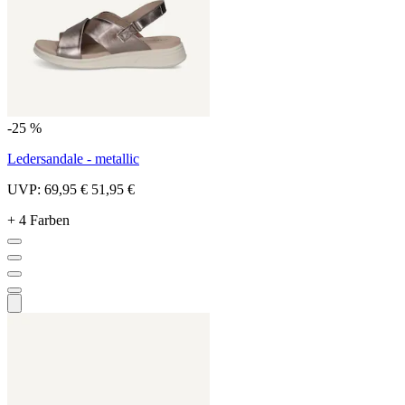
-25 %
Ledersandale - metallic
UVP:
69,95 €
51,95 €
+ 4 Farben