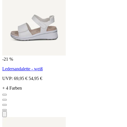
-21 %
Ledersandalette - weiß
UVP:
69,95 €
54,95 €
+ 4 Farben