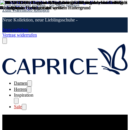
Zum Hauptinhalt springen
Zur Suche springen
Zum Warenkorb springen
Neue Kollektion, neue Lieblingsschuhe -
Jetzt verlieben
Vertrag widerrufen
Damen
Herren
Inspiration
Sale