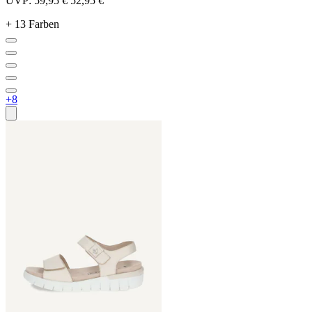
UVP:
59,95 €
52,95 €
+ 13 Farben
+8