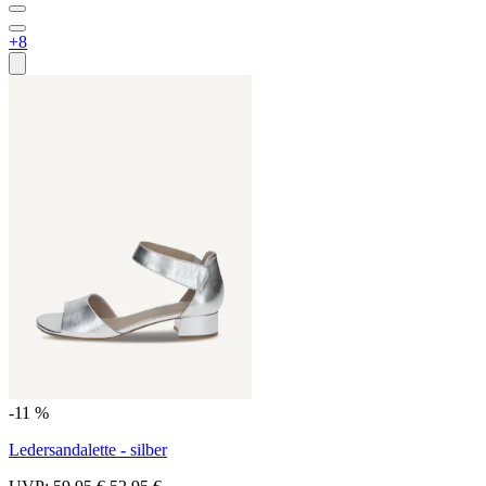
+8
-11 %
Ledersandalette - silber