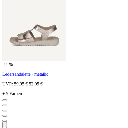
-11 %
Ledersandalette - metallic
UVP:
59,95 €
52,95 €
+ 5 Farben