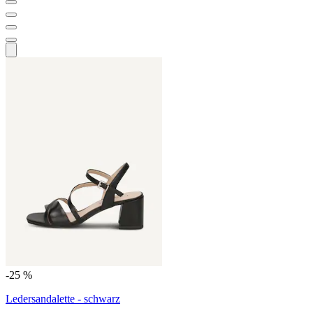
-25 %
Ledersandalette - schwarz