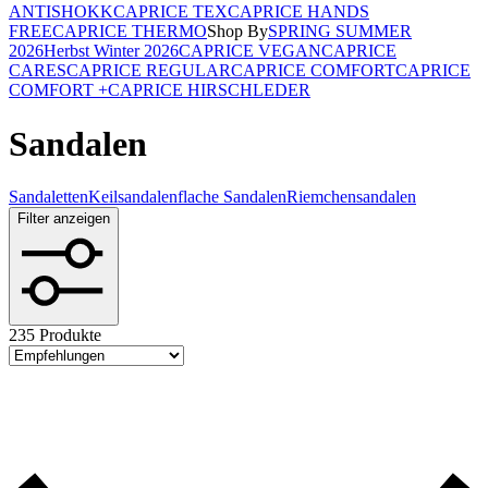
ANTISHOKK
CAPRICE TEX
CAPRICE HANDS
FREE
CAPRICE THERMO
Shop By
SPRING SUMMER
2026
Herbst Winter 2026
CAPRICE VEGAN
CAPRICE
CARES
CAPRICE REGULAR
CAPRICE COMFORT
CAPRICE
COMFORT +
CAPRICE HIRSCHLEDER
Sandalen
Sandaletten
Keilsandalen
flache Sandalen
Riemchensandalen
Filter anzeigen
235 Produkte