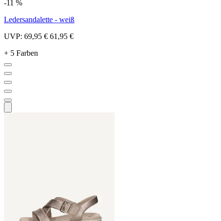
-11 %
Ledersandalette - weiß
UVP:
69,95 €
61,95 €
+ 5 Farben