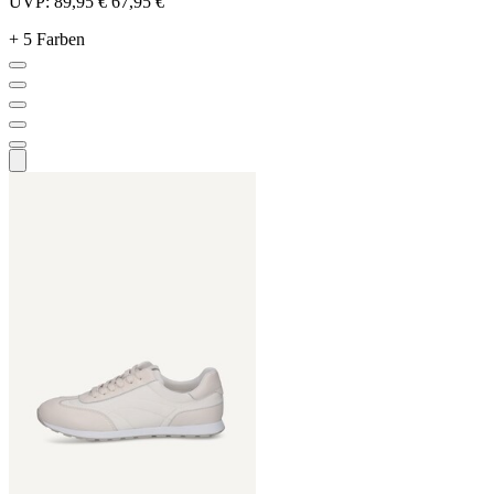
UVP:
89,95 €
67,95 €
+ 5 Farben