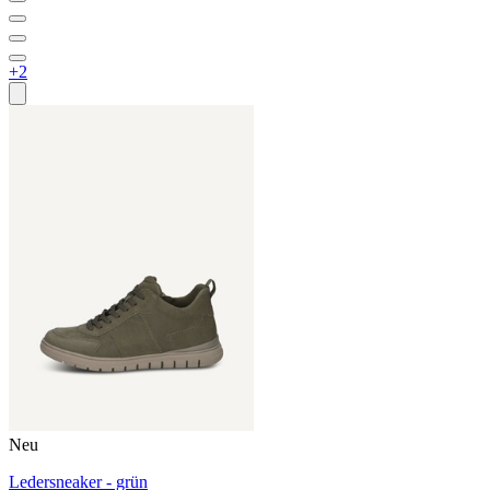
+2
Neu
Ledersneaker - grün