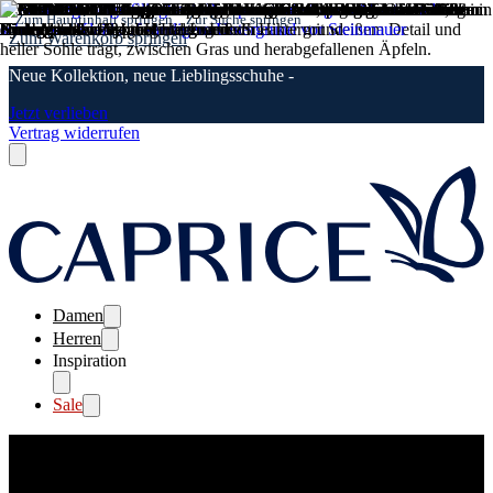
Zum Hauptinhalt springen
Zur Suche springen
Zum Warenkorb springen
Neue Kollektion, neue Lieblingsschuhe -
Jetzt verlieben
Vertrag widerrufen
Damen
Herren
Inspiration
Sale