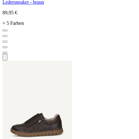
Ledersneaker - braun
89,95 €
+ 5 Farben