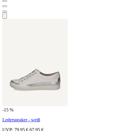
-15 %
Ledersneaker - weiß
UVP:
79,95 €
67,95 €