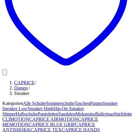
CAPRICE
/
Damen
/
Sneaker
Kategorien
Alle Schuhe
Sommerschuhe
Taschen
Pumps
Sneaker
Sneaker Low
Sneaker High
Slip-On Sneaker
Slipper
Halbschuhe
Pantoletten
Sandalen
Mokassins
Ballerinas
Stiefelett
CLIMOTION
CAPRICE AIRMOTION
CAPRICE
MEMOTION
CAPRICE BLUE GRIP
CAPRICE
ANTISHOKK
CAPRICE TEX
CAPRICE HANDS